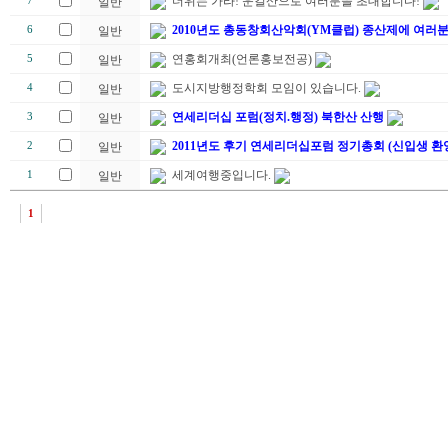
더위는 가라! 운길산으로 여러분을 초대합니다!
7
일반
2010년도 총동창회산악회(YM클럽) 종산제에 여러
6
일반
연홍회개최(언론홍보전공)
5
일반
도시지방행정학회 모임이 있습니다.
4
일반
연세리더십 포럼(정치.행정) 북한산 산행
3
일반
2011년도 후기 연세리더십포럼 정기총회 (신입생 환
2
일반
세계여행중입니다.
1
일반
1