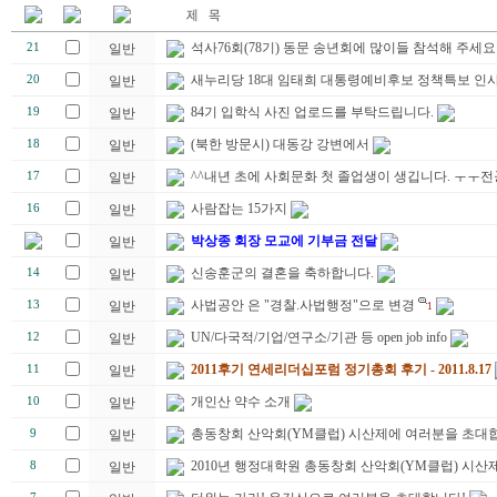
석사76회(78기) 동문 송년회에 많이들 참석해 주세요
21
일반
새누리당 18대 임태희 대통령예비후보 정책특보 인
20
일반
84기 입학식 사진 업로드를 부탁드립니다.
19
일반
(북한 방문시) 대동강 강변에서
18
일반
^^내년 초에 사회문화 첫 졸업생이 생깁니다. ㅜㅜ
17
일반
사람잡는 15가지
16
일반
박상종 회장 모교에 기부금 전달
일반
신송훈군의 결혼을 축하합니다.
14
일반
사법공안 은 "경찰.사법행정"으로 변경
13
일반
1
UN/다국적/기업/연구소/기관 등 open job info
12
일반
2011후기 연세리더십포럼 정기총회 후기 - 2011.8.17
11
일반
개인산 약수 소개
10
일반
총동창회 산악회(YM클럽) 시산제에 여러분을 초대합
9
일반
2010년 행정대학원 총동창회 산악회(YM클럽) 시산제
8
일반