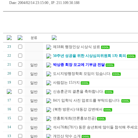
Date: 2004/02/14 23:15:00 , IP: 211.109.50.188
제18회 행정인상 시상식 성료
23
50주년 성공을 위한 시상심의위원회 1차 회의
22
박상종 회장 모교에 기부금 전달
21
일반
도시지방행정학회 모임이 있습니다.
20
일반
사람잡는 15가지
19
일반
신송훈군의 결혼을 축하합니다.
일반
84기 입학식 사진 업로드를 부탁드립니다.
17
일반
(북한 방문시) 대동강 강변에서
16
일반
연홍회개최(언론홍보전공)
15
일반
석사76회(78기) 동문 송년회에 많이들 참석해 주세요
14
일반
개인산 약수 소개
13
일반