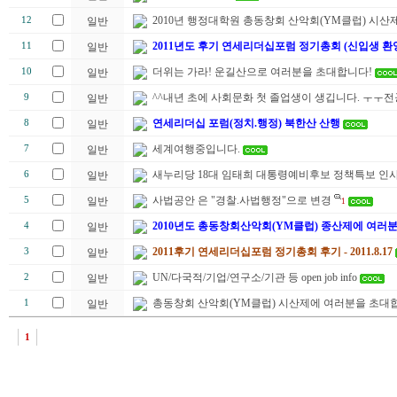
2010년 행정대학원 총동창회 산악회(YM클럽) 시산제
12
일반
2011년도 후기 연세리더십포럼 정기총회 (신입생 환
11
일반
더위는 가라! 운길산으로 여러분을 초대합니다!
10
일반
^^내년 초에 사회문화 첫 졸업생이 생깁니다. ㅜㅜ
9
일반
연세리더십 포럼(정치.행정) 북한산 산행
8
일반
세계여행중입니다.
7
일반
새누리당 18대 임태희 대통령예비후보 정책특보 인
6
일반
사법공안 은 "경찰.사법행정"으로 변경
5
일반
1
2010년도 총동창회산악회(YM클럽) 종산제에 여러
4
일반
2011후기 연세리더십포럼 정기총회 후기 - 2011.8.17
3
일반
UN/다국적/기업/연구소/기관 등 open job info
2
일반
총동창회 산악회(YM클럽) 시산제에 여러분을 초대합
1
일반
1