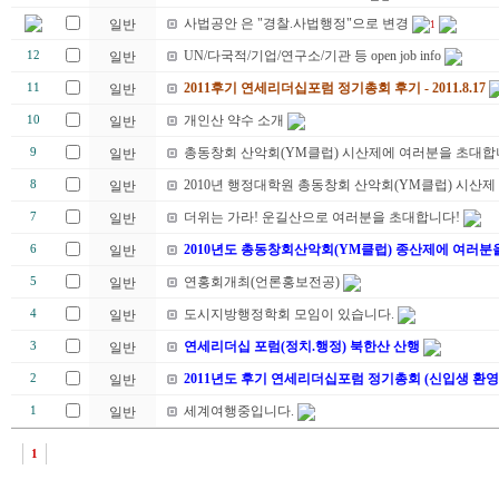
사법공안 은 "경찰.사법행정"으로 변경
일반
1
UN/다국적/기업/연구소/기관 등 open job info
12
일반
2011후기 연세리더십포럼 정기총회 후기 - 2011.8.17
11
일반
개인산 약수 소개
10
일반
총동창회 산악회(YM클럽) 시산제에 여러분을 초대합니
9
일반
2010년 행정대학원 총동창회 산악회(YM클럽) 시산제
8
일반
더위는 가라! 운길산으로 여러분을 초대합니다!
7
일반
2010년도 총동창회산악회(YM클럽) 종산제에 여러분
6
일반
연홍회개최(언론홍보전공)
5
일반
도시지방행정학회 모임이 있습니다.
4
일반
연세리더십 포럼(정치.행정) 북한산 산행
3
일반
2011년도 후기 연세리더십포럼 정기총회 (신입생 환영
2
일반
세계여행중입니다.
1
일반
1