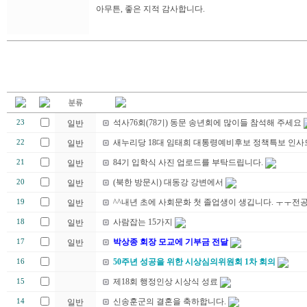
아무튼, 좋은 지적 감사합니다.
석사76회(78기) 동문 송년회에 많이들 참석해 주세요
23
일반
새누리당 18대 임태희 대통령예비후보 정책특보 인사
22
일반
84기 입학식 사진 업로드를 부탁드립니다.
21
일반
(북한 방문시) 대동강 강변에서
20
일반
^^내년 초에 사회문화 첫 졸업생이 생깁니다. ㅜㅜ전
19
일반
사람잡는 15가지
18
일반
박상종 회장 모교에 기부금 전달
17
일반
50주년 성공을 위한 시상심의위원회 1차 회의
16
제18회 행정인상 시상식 성료
15
신송훈군의 결혼을 축하합니다.
14
일반