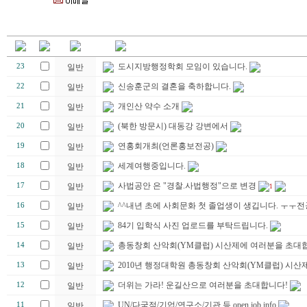
도시지방행정학회 모임이 있습니다.
23
일반
신송훈군의 결혼을 축하합니다.
22
일반
개인산 약수 소개
21
일반
(북한 방문시) 대동강 강변에서
20
일반
연홍회개최(언론홍보전공)
19
일반
세계여행중입니다.
18
일반
사법공안 은 "경찰.사법행정"으로 변경
17
일반
1
^^내년 초에 사회문화 첫 졸업생이 생깁니다. ㅜㅜ
16
일반
84기 입학식 사진 업로드를 부탁드립니다.
15
일반
총동창회 산악회(YM클럽) 시산제에 여러분을 초대합
14
일반
2010년 행정대학원 총동창회 산악회(YM클럽) 시산제
13
일반
더위는 가라! 운길산으로 여러분을 초대합니다!
12
일반
UN/다국적/기업/연구소/기관 등 open job info
11
일반