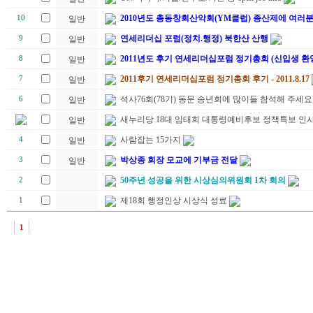
2010년도 총동창회산악회(YM클럽) 종산제에 여러
10
일반
연세리더십 포럼(정치.행정) 북한산 산행
9
일반
2011년도 후기 연세리더십포럼 정기총회 (신입생 환
8
일반
2011후기 연세리더십포럼 정기총회 후기 - 2011.8.17
7
일반
석사76회(78기) 동문 송년회에 많이들 참석해 주세요
6
일반
새누리당 18대 임태희 대통령예비후보 정책특보 인
일반
사람잡는 15가지
4
일반
박상종 회장 모교에 기부금 전달
3
일반
50주년 성공을 위한 시상심의위원회 1차 회의
2
제18회 행정인상 시상식 성료
1
1