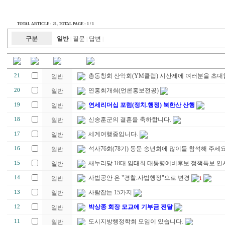
TOTAL ARTICLE : 21
, TOTAL PAGE : 1 / 1
구분
일반
질문
답변
|
|
|
총동창회 산악회(YM클럽) 시산제에 여러분을 초대합
21
일반
연홍회개최(언론홍보전공)
20
일반
연세리더십 포럼(정치.행정) 북한산 산행
19
일반
신송훈군의 결혼을 축하합니다.
18
일반
세계여행중입니다.
17
일반
석사76회(78기) 동문 송년회에 많이들 참석해 주세
16
일반
새누리당 18대 임태희 대통령예비후보 정책특보 인
15
일반
사법공안 은 "경찰.사법행정"으로 변경
14
일반
1
사람잡는 15가지
13
일반
박상종 회장 모교에 기부금 전달
12
일반
도시지방행정학회 모임이 있습니다.
11
일반