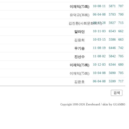
이재익(75회)
10·08·11
5871
707
유덕규(36회)
06·04·08
5703
700
김진환(사회문화80기)
09·12·28
5927
715
알라딘
10·11·03
6543
662
김용희
10·03·15
5586
663
우기송
11·08·19
6446
742
진선수
11·08·02
5842
705
이재익(75회)
10·12·03
6344
680
이재익(75회)
10·04·08
5690
705
김윤호
06·04·08
5599
717
Zeroboard
/ skin by
Copyright 1999-2026
GGAMBO