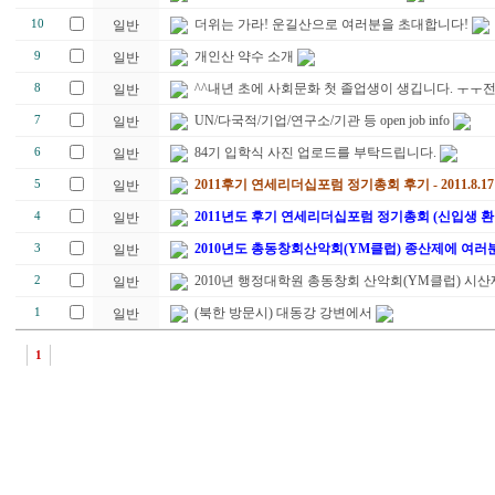
더위는 가라! 운길산으로 여러분을 초대합니다!
10
일반
개인산 약수 소개
9
일반
^^내년 초에 사회문화 첫 졸업생이 생깁니다. ㅜ
8
일반
UN/다국적/기업/연구소/기관 등 open job info
7
일반
84기 입학식 사진 업로드를 부탁드립니다.
6
일반
2011후기 연세리더십포럼 정기총회 후기 - 2011.8.17
5
일반
2011년도 후기 연세리더십포럼 정기총회 (신입생 환
4
일반
2010년도 총동창회산악회(YM클럽) 종산제에 여러
3
일반
2010년 행정대학원 총동창회 산악회(YM클럽) 시산
2
일반
(북한 방문시) 대동강 강변에서
1
일반
1