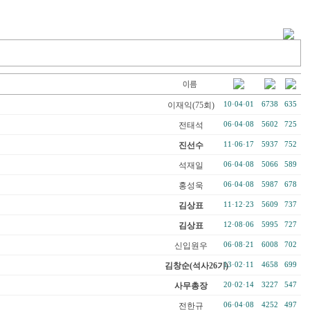
이재익(75회)
10·04·01
6738
635
전태석
06·04·08
5602
725
진선수
11·06·17
5937
752
석재일
06·04·08
5066
589
홍성욱
06·04·08
5987
678
김상표
11·12·23
5609
737
김상표
12·08·06
5995
727
신입원우
06·08·21
6008
702
김창순(석사26기)
13·02·11
4658
699
사무총장
20·02·14
3227
547
전한규
06·04·08
4252
497