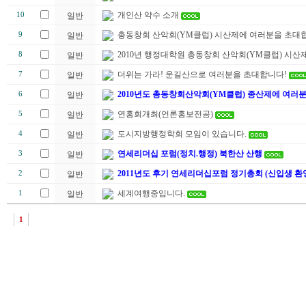
개인산 약수 소개
10
일반
총동창회 산악회(YM클럽) 시산제에 여러분을 초대합
9
일반
2010년 행정대학원 총동창회 산악회(YM클럽) 시산제
8
일반
더위는 가라! 운길산으로 여러분을 초대합니다!
7
일반
2010년도 총동창회산악회(YM클럽) 종산제에 여러
6
일반
연홍회개최(언론홍보전공)
5
일반
도시지방행정학회 모임이 있습니다.
4
일반
연세리더십 포럼(정치.행정) 북한산 산행
3
일반
2011년도 후기 연세리더십포럼 정기총회 (신입생 환
2
일반
세계여행중입니다.
1
일반
1