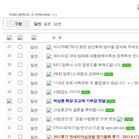
TOTAL ARTICLE : 21
, TOTAL PAGE : 1 / 1
구분
일반
질문
답변
|
|
|
석사76회(78기) 동문 송년회에 많이들 참석해 주세요
21
일반
새누리당 18대 임태희 대통령예비후보 정책특보 인
20
일반
84기 입학식 사진 업로드를 부탁드립니다.
19
일반
(북한 방문시) 대동강 강변에서
18
일반
^^내년 초에 사회문화 첫 졸업생이 생깁니다. ㅜㅜ
17
일반
사람잡는 15가지
16
일반
박상종 회장 모교에 기부금 전달
일반
신송훈군의 결혼을 축하합니다.
14
일반
사법공안 은 "경찰.사법행정"으로 변경
13
일반
1
UN/다국적/기업/연구소/기관 등 open job info
12
일반
2011후기 연세리더십포럼 정기총회 후기 - 2011.8.17
11
일반