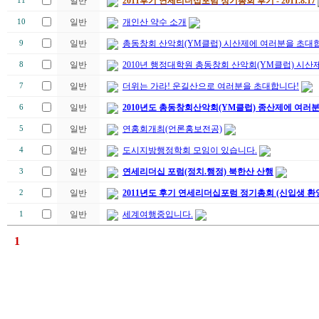
일반
2011후기 연세리더십포럼 정기총회 후기 - 2011.8.17
11
일반
개인산 약수 소개
10
일반
총동창회 산악회(YM클럽) 시산제에 여러분을 초대합
9
일반
2010년 행정대학원 총동창회 산악회(YM클럽) 시산제
8
일반
더위는 가라! 운길산으로 여러분을 초대합니다!
7
일반
2010년도 총동창회산악회(YM클럽) 종산제에 여러
6
일반
연홍회개최(언론홍보전공)
5
일반
도시지방행정학회 모임이 있습니다.
4
일반
연세리더십 포럼(정치.행정) 북한산 산행
3
일반
2011년도 후기 연세리더십포럼 정기총회 (신입생 환
2
일반
세계여행중입니다.
1
1