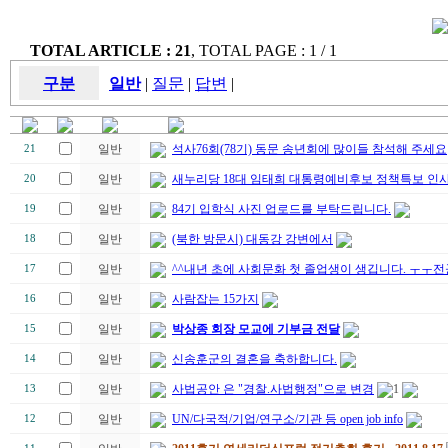
TOTAL ARTICLE : 21
, TOTAL PAGE : 1 / 1
구분
일반
|
질문
|
답변
|
일반
석사76회(78기) 동문 송년회에 많이들 참석해 주세요
21
일반
새누리당 18대 임태희 대통령예비후보 정책특보 인
20
일반
84기 입학식 사진 업로드를 부탁드립니다.
19
일반
(북한 방문시) 대동강 강변에서
18
일반
^^내년 초에 사회문화 첫 졸업생이 생깁니다. ㅜㅜ
17
일반
사람잡는 15가지
16
일반
박상종 회장 모교에 기부금 전달
15
일반
신송훈군의 결혼을 축하합니다.
14
일반
사법공안 은 "경찰.사법행정"으로 변경
1
13
일반
UN/다국적/기업/연구소/기관 등 open job info
12