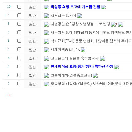
박상종 회장 모교에 기부금 전달
10
일반
사람잡는 15가지
9
일반
사법공안 은 "경찰.사법행정"으로 변경
8
일반
1
새누리당 18대 임태희 대통령예비후보 정책특보 인
7
일반
석사76회(78기) 동문 송년회에 많이들 참석해 주세요
6
일반
세계여행중입니다.
5
일반
신송훈군의 결혼을 축하합니다.
4
일반
연세리더십 포럼(정치.행정) 북한산 산행
3
일반
연홍회개최(언론홍보전공)
2
일반
총동창회 산악회(YM클럽) 시산제에 여러분을 초대합
1
일반
1