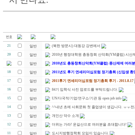
(북한 방문시) 대동강 강변에서
21
일반
2010년 행정대학원 총동창회 산악회(YM클럽) 시산제
20
일반
2010년도 총동창회산악회(YM클럽) 종산제에 여러
일반
2011년도 후기 연세리더십포럼 정기총회 (신입생 환
18
일반
2011후기 연세리더십포럼 정기총회 후기 - 2011.8.17
17
일반
84기 입학식 사진 업로드를 부탁드립니다.
16
일반
UN/다국적/기업/연구소/기관 등 open job info
15
일반
^^내년 초에 사회문화 첫 졸업생이 생깁니다. ㅜㅜ
14
일반
개인산 약수 소개
13
일반
더위는 가라! 운길산으로 여러분을 초대합니다!
12
일반
도시지방행정학회 모임이 있습니다.
11
일반