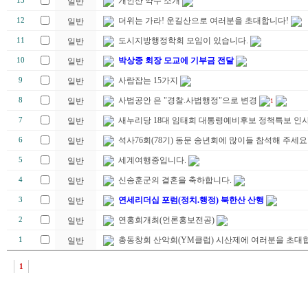
개인산 약수 소개
13
일반
더위는 가라! 운길산으로 여러분을 초대합니다!
12
일반
도시지방행정학회 모임이 있습니다.
11
일반
박상종 회장 모교에 기부금 전달
10
일반
사람잡는 15가지
9
일반
사법공안 은 "경찰.사법행정"으로 변경
8
일반
1
새누리당 18대 임태희 대통령예비후보 정책특보 인
7
일반
석사76회(78기) 동문 송년회에 많이들 참석해 주세요
6
일반
세계여행중입니다.
5
일반
신송훈군의 결혼을 축하합니다.
4
일반
연세리더십 포럼(정치.행정) 북한산 산행
3
일반
연홍회개최(언론홍보전공)
2
일반
총동창회 산악회(YM클럽) 시산제에 여러분을 초대합
1
일반
1