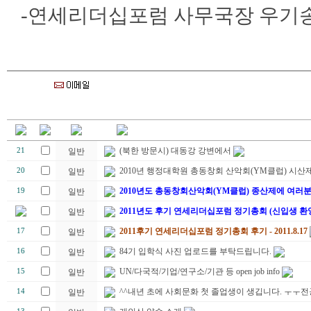
-연세리더십포럼 사무국장 우기송 01
(북한 방문시) 대동강 강변에서
21
일반
2010년 행정대학원 총동창회 산악회(YM클럽) 시산제
20
일반
2010년도 총동창회산악회(YM클럽) 종산제에 여러
19
일반
2011년도 후기 연세리더십포럼 정기총회 (신입생 환
일반
2011후기 연세리더십포럼 정기총회 후기 - 2011.8.17
17
일반
84기 입학식 사진 업로드를 부탁드립니다.
16
일반
UN/다국적/기업/연구소/기관 등 open job info
15
일반
^^내년 초에 사회문화 첫 졸업생이 생깁니다. ㅜㅜ
14
일반