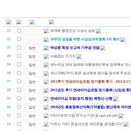
제18회 행정인상 시상식 성료
23
50주년 성공을 위한 시상심의위원회 1차 회의
22
박상종 회장 모교에 기부금 전달
21
일반
사람잡는 15가지
20
일반
새누리당 18대 임태희 대통령예비후보 정책특보 인
19
일반
석사76회(78기) 동문 송년회에 많이들 참석해 주세요
18
일반
2011후기 연세리더십포럼 정기총회 후기 - 2011.8.17
17
일반
2011년도 후기 연세리더십포럼 정기총회 (신입생 환
16
일반
연세리더십 포럼(정치.행정) 북한산 산행
15
일반
2010년도 총동창회산악회(YM클럽) 종산제에 여러
14
일반
UN/다국적/기업/연구소/기관 등 open job info
13
일반
더위는 가라! 운길산으로 여러분을 초대합니다!
12
일반