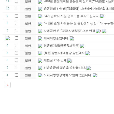
2010년 행정대학원 총동창회 산악회(YM클럽) 시산제
11
일반
총동창회 산악회(YM클럽) 시산제에 여러분을 초대합
10
일반
84기 입학식 사진 업로드를 부탁드립니다.
9
일반
^^내년 초에 사회문화 첫 졸업생이 생깁니다. ㅜㅜ
8
일반
사법공안 은 "경찰.사법행정"으로 변경
7
일반
1
세계여행중입니다.
일반
연홍회개최(언론홍보전공)
5
일반
(북한 방문시) 대동강 강변에서
4
일반
개인산 약수 소개
3
일반
신송훈군의 결혼을 축하합니다.
2
일반
도시지방행정학회 모임이 있습니다.
1
일반
1