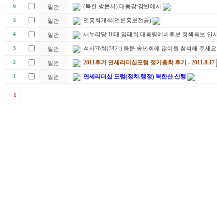
(북한 방문시) 대동강 강변에서
6
일반
연홍회개최(언론홍보전공)
5
일반
새누리당 18대 임태희 대통령예비후보 정책특보 인
4
일반
석사76회(78기) 동문 송년회에 많이들 참석해 주세요
3
일반
2011후기 연세리더십포럼 정기총회 후기 - 2011.8.17
2
일반
연세리더십 포럼(정치.행정) 북한산 산행
1
일반
1