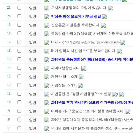
도시지방행정학회 모임이 있습니다.
21
일반
박상종 회장 모교에 기부금 전달
20
일반
신송훈군의 결혼을 축하합니다.
19
일반
총동창회 산악회(YM클럽) 시산제에 여러분을 초대합
18
일반
UN/다국적/기업/연구소/기관 등 open job info
17
일반
84기 입학식 사진 업로드를 부탁드립니다.
16
일반
2010년도 총동창회산악회(YM클럽) 종산제에 여러
15
일반
세계여행중입니다.
14
일반
개인산 약수 소개
13
일반
사람잡는 15가지
12
일반
사법공안 은 "경찰.사법행정"으로 변경
11
일반
1
2011년도 후기 연세리더십포럼 정기총회 (신입생 환
10
일반
더위는 가라! 운길산으로 여러분을 초대합니다!
9
일반
2010년 행정대학원 총동창회 산악회(YM클럽) 시산제
8
일반
^^내년 초에 사회문화 첫 졸업생이 생깁니다. ㅜㅜ
7
일반