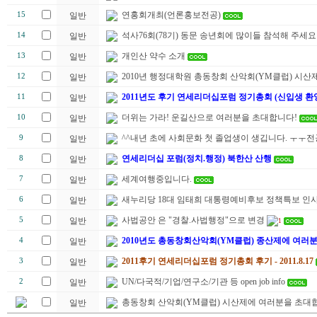
연홍회개최(언론홍보전공)
15
일반
석사76회(78기) 동문 송년회에 많이들 참석해 주세요
14
일반
개인산 약수 소개
13
일반
2010년 행정대학원 총동창회 산악회(YM클럽) 시산제
12
일반
2011년도 후기 연세리더십포럼 정기총회 (신입생 환
11
일반
더위는 가라! 운길산으로 여러분을 초대합니다!
10
일반
^^내년 초에 사회문화 첫 졸업생이 생깁니다. ㅜㅜ
9
일반
연세리더십 포럼(정치.행정) 북한산 산행
8
일반
세계여행중입니다.
7
일반
새누리당 18대 임태희 대통령예비후보 정책특보 인
6
일반
사법공안 은 "경찰.사법행정"으로 변경
5
일반
1
2010년도 총동창회산악회(YM클럽) 종산제에 여러
4
일반
2011후기 연세리더십포럼 정기총회 후기 - 2011.8.17
3
일반
UN/다국적/기업/연구소/기관 등 open job info
2
일반
총동창회 산악회(YM클럽) 시산제에 여러분을 초대합
일반