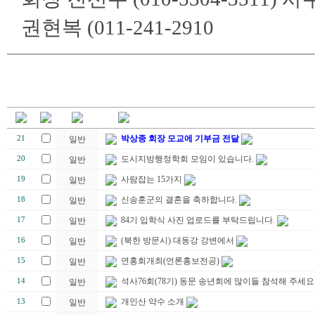
권현복 (011-241-2910
박상종 회장 모교에 기부금 전달
21
일반
도시지방행정학회 모임이 있습니다.
20
일반
사람잡는 15가지
19
일반
신송훈군의 결혼을 축하합니다.
18
일반
84기 입학식 사진 업로드를 부탁드립니다.
17
일반
(북한 방문시) 대동강 강변에서
16
일반
연홍회개최(언론홍보전공)
15
일반
석사76회(78기) 동문 송년회에 많이들 참석해 주세요
14
일반
개인산 약수 소개
13
일반