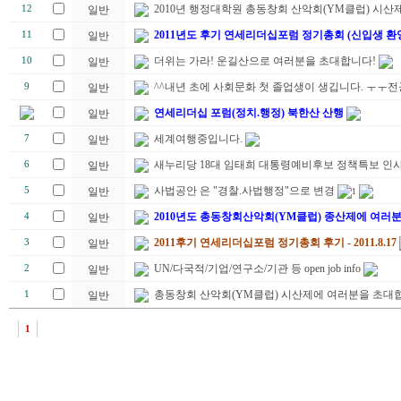
2010년 행정대학원 총동창회 산악회(YM클럽) 시산제
12
일반
2011년도 후기 연세리더십포럼 정기총회 (신입생 환
11
일반
더위는 가라! 운길산으로 여러분을 초대합니다!
10
일반
^^내년 초에 사회문화 첫 졸업생이 생깁니다. ㅜㅜ
9
일반
연세리더십 포럼(정치.행정) 북한산 산행
일반
세계여행중입니다.
7
일반
새누리당 18대 임태희 대통령예비후보 정책특보 인
6
일반
사법공안 은 "경찰.사법행정"으로 변경
5
일반
1
2010년도 총동창회산악회(YM클럽) 종산제에 여러
4
일반
2011후기 연세리더십포럼 정기총회 후기 - 2011.8.17
3
일반
UN/다국적/기업/연구소/기관 등 open job info
2
일반
총동창회 산악회(YM클럽) 시산제에 여러분을 초대합
1
일반
1