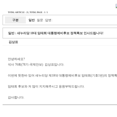
TOTAL ARTICLE : 21
, TOTAL PAGE : 1 / 1
구분
일반
질문
답변
|
|
|
일반 :
새누리당 18대 임태희 대통령예비후보 정책특보 인사드립니다!
김상표
안녕하세요?
석사 76회(78기-국제안보) 김상표입니다.
이번에 뜻한바 있어 새누리당 제18대 대통령예비후보 임태희(기호1번)의 정책
임태희 후보와 저 많이 지지해주시고 응원부탁드립니다.
감사합니다.