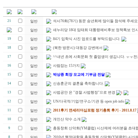
석사76회(78기) 동문 송년회에 많이들 참석해 주세요
21
일반
새누리당 18대 임태희 대통령예비후보 정책특보 인
일반
84기 입학식 사진 업로드를 부탁드립니다.
19
일반
(북한 방문시) 대동강 강변에서
18
일반
^^내년 초에 사회문화 첫 졸업생이 생깁니다. ㅜㅜ
17
일반
사람잡는 15가지
16
일반
박상종 회장 모교에 기부금 전달
15
일반
신송훈군의 결혼을 축하합니다.
14
일반
사법공안 은 "경찰.사법행정"으로 변경
13
일반
1
UN/다국적/기업/연구소/기관 등 open job info
12
일반
2011후기 연세리더십포럼 정기총회 후기 - 2011.8.17
11
일반
개인산 약수 소개
10
일반
총동창회 산악회(YM클럽) 시산제에 여러분을 초대합
9
일반
2010년 행정대학원 총동창회 산악회(YM클럽) 시산제
8
일반