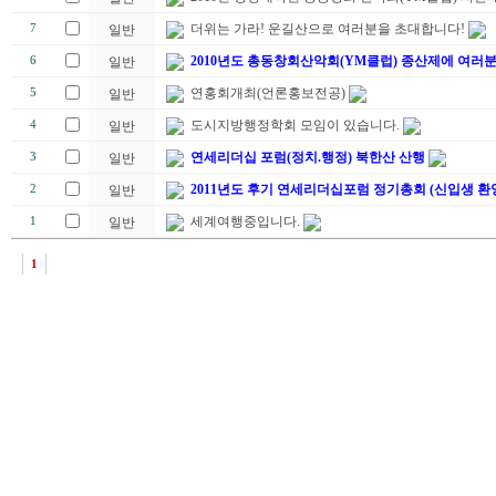
더위는 가라! 운길산으로 여러분을 초대합니다!
7
일반
2010년도 총동창회산악회(YM클럽) 종산제에 여러
6
일반
연홍회개최(언론홍보전공)
5
일반
도시지방행정학회 모임이 있습니다.
4
일반
연세리더십 포럼(정치.행정) 북한산 산행
3
일반
2011년도 후기 연세리더십포럼 정기총회 (신입생 환
2
일반
세계여행중입니다.
1
일반
1