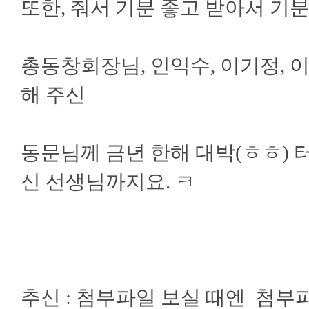
또한, 줘서 기분 좋고 받아서 기
총동창회장님, 인익수, 이기정, 이
해 주신
동문님께 금년 한해 대박(ㅎㅎ) 터
신 선생님까지요. ㅋ
추신 : 첨부파일 보실 때엔 첨부