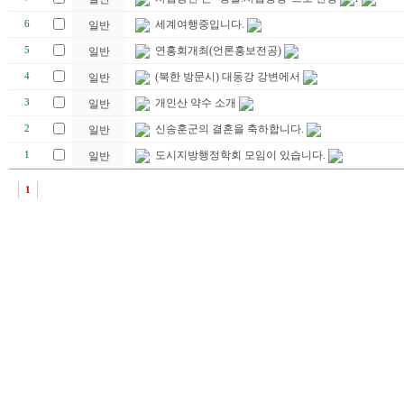
세계여행중입니다.
6
일반
연홍회개최(언론홍보전공)
5
일반
(북한 방문시) 대동강 강변에서
4
일반
개인산 약수 소개
3
일반
신송훈군의 결혼을 축하합니다.
2
일반
도시지방행정학회 모임이 있습니다.
1
일반
1