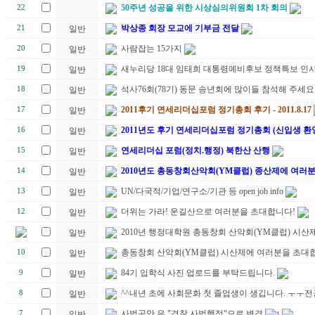
50주년 성공을 위한 시상심의위원회 1차 회의
22
박상종 회장 모교에 기부금 전달
21
일반
사람잡는 15가지
20
일반
새누리당 18대 임태희 대통령예비후보 정책특보 인
19
일반
석사76회(78기) 동문 송년회에 많이들 참석해 주세요
18
일반
2011후기 연세리더십포럼 정기총회 후기 - 2011.8.17
17
일반
2011년도 후기 연세리더십포럼 정기총회 (신입생 환
16
일반
연세리더십 포럼(정치.행정) 북한산 산행
15
일반
2010년도 총동창회산악회(YM클럽) 종산제에 여러
14
일반
UN/다국적/기업/연구소/기관 등 open job info
13
일반
더위는 가라! 운길산으로 여러분을 초대합니다!
12
일반
2010년 행정대학원 총동창회 산악회(YM클럽) 시산제
일반
총동창회 산악회(YM클럽) 시산제에 여러분을 초대합
10
일반
84기 입학식 사진 업로드를 부탁드립니다.
9
일반
^^내년 초에 사회문화 첫 졸업생이 생깁니다. ㅜㅜ
8
일반
사법공안 은 "경찰.사법행정"으로 변경
7
일반
1