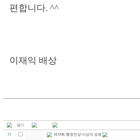
편합니다. ^^
이재익 배상
제18회 행정인상 시상식 성료
23