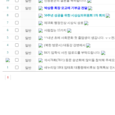
신송훈군의 결혼을 축하합니다.
10
일반
박상종 회장 모교에 기부금 전달
9
일반
50주년 성공을 위한 시상심의위원회 1차 회의
8
제18회 행정인상 시상식 성료
7
사람잡는 15가지
6
일반
^^내년 초에 사회문화 첫 졸업생이 생깁니다. ㅜㅜ
5
일반
(북한 방문시) 대동강 강변에서
4
일반
84기 입학식 사진 업로드를 부탁드립니다.
3
일반
석사76회(78기) 동문 송년회에 많이들 참석해 주세요
일반
새누리당 18대 임태희 대통령예비후보 정책특보 인
1
일반
1