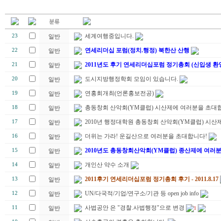
세계여행중입니다.
23
일반
연세리더십 포럼(정치.행정) 북한산 산행
22
일반
2011년도 후기 연세리더십포럼 정기총회 (신입생 환
21
일반
도시지방행정학회 모임이 있습니다.
20
일반
연홍회개최(언론홍보전공)
19
일반
총동창회 산악회(YM클럽) 시산제에 여러분을 초대합
18
일반
2010년 행정대학원 총동창회 산악회(YM클럽) 시산제
17
일반
더위는 가라! 운길산으로 여러분을 초대합니다!
16
일반
2010년도 총동창회산악회(YM클럽) 종산제에 여러
15
일반
개인산 약수 소개
14
일반
2011후기 연세리더십포럼 정기총회 후기 - 2011.8.17
13
일반
UN/다국적/기업/연구소/기관 등 open job info
12
일반
사법공안 은 "경찰.사법행정"으로 변경
11
일반
1