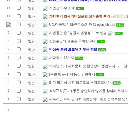
일반
개인산 약수 소개
12
일반
2011후기 연세리더십포럼 정기총회 후기 - 2011.8.17
11
일반
UN/다국적/기업/연구소/기관 등 open job info
일반
사법공안 은 "경찰.사법행정"으로 변경
9
일반
1
신송훈군의 결혼을 축하합니다.
8
일반
박상종 회장 모교에 기부금 전달
7
일반
사람잡는 15가지
6
일반
^^내년 초에 사회문화 첫 졸업생이 생깁니다. ㅜㅜ
5
일반
(북한 방문시) 대동강 강변에서
4
일반
84기 입학식 사진 업로드를 부탁드립니다.
3
일반
석사76회(78기) 동문 송년회에 많이들 참석해 주세요
2
일반
새누리당 18대 임태희 대통령예비후보 정책특보 인
1
일반
1