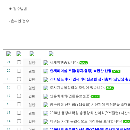
◈ 접수방법
- 온라인 접수
세계여행중입니다.
21
일반
연세리더십 포럼(정치.행정) 북한산 산행
20
일반
2011년도 후기 연세리더십포럼 정기총회 (신입생 환
19
일반
도시지방행정학회 모임이 있습니다.
18
일반
연홍회개최(언론홍보전공)
17
일반
총동창회 산악회(YM클럽) 시산제에 여러분을 초대합
16
일반
2010년 행정대학원 총동창회 산악회(YM클럽) 시산제
15
일반
더위는 가라! 운길산으로 여러분을 초대합니다!
14
일반
2010년도 총동창회산악회(YM클럽) 종산제에 여러
13