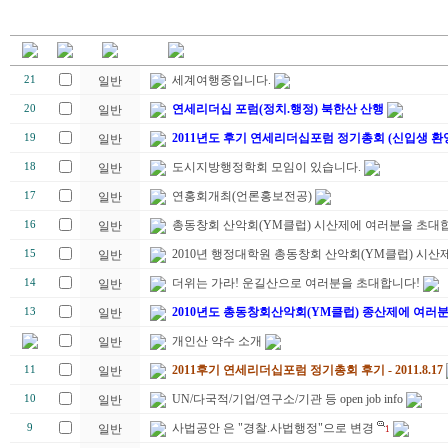
세계여행중입니다.
21
일반
연세리더십 포럼(정치.행정) 북한산 산행
20
일반
2011년도 후기 연세리더십포럼 정기총회 (신입생 환
19
일반
도시지방행정학회 모임이 있습니다.
18
일반
연홍회개최(언론홍보전공)
17
일반
총동창회 산악회(YM클럽) 시산제에 여러분을 초대합
16
일반
2010년 행정대학원 총동창회 산악회(YM클럽) 시산제
15
일반
더위는 가라! 운길산으로 여러분을 초대합니다!
14
일반
2010년도 총동창회산악회(YM클럽) 종산제에 여러
13
일반
개인산 약수 소개
일반
2011후기 연세리더십포럼 정기총회 후기 - 2011.8.17
11
일반
UN/다국적/기업/연구소/기관 등 open job info
10
일반
사법공안 은 "경찰.사법행정"으로 변경
9
일반
1