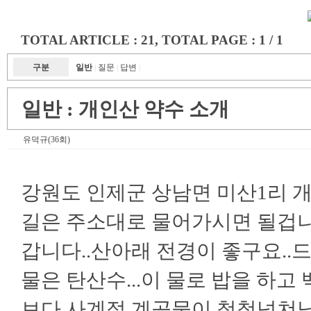
TOTAL ARTICLE : 21
, TOTAL PAGE : 1 / 1
구분
일반
질문
답변
|
|
|
일반 :
개인산 약수 소개
유덕규(36회)
강원도 인제군 상남면 미산1리 
길은 주소대로 물어가시면 될겁니
갑니다..산아래 전경이 좋구요..
물은 탄산수...이 물로 밥을 하고
보다 사계절 계곡물이 철철넘쳐