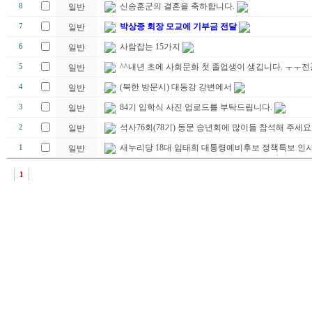
신송훈군의 결혼을 축하합니다.
8
일반
박상종 회장 모교에 기부금 전달
7
일반
사람잡는 15가지
6
일반
^^내년 초에 사회문화 첫 졸업생이 생깁니다. ㅜㅜ
5
일반
(북한 방문시) 대동강 강변에서
4
일반
84기 입학식 사진 업로드를 부탁드립니다.
3
일반
석사76회(78기) 동문 송년회에 많이들 참석해 주세요
2
일반
새누리당 18대 임태희 대통령예비후보 정책특보 인
1
일반
1