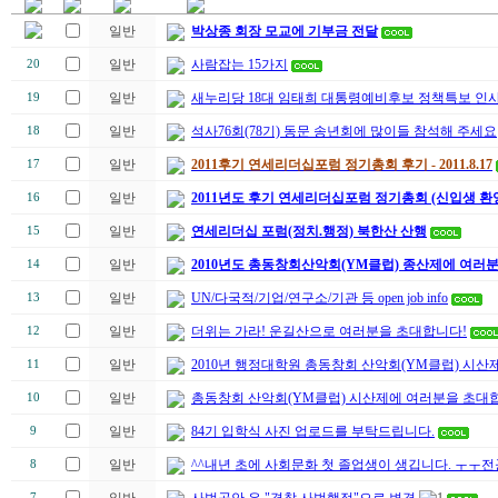
일반
박상종 회장 모교에 기부금 전달
일반
사람잡는 15가지
20
일반
새누리당 18대 임태희 대통령예비후보 정책특보 인
19
일반
석사76회(78기) 동문 송년회에 많이들 참석해 주세요
18
일반
2011후기 연세리더십포럼 정기총회 후기 - 2011.8.17
17
일반
2011년도 후기 연세리더십포럼 정기총회 (신입생 환
16
일반
연세리더십 포럼(정치.행정) 북한산 산행
15
일반
2010년도 총동창회산악회(YM클럽) 종산제에 여러
14
일반
UN/다국적/기업/연구소/기관 등 open job info
13
일반
더위는 가라! 운길산으로 여러분을 초대합니다!
12
일반
2010년 행정대학원 총동창회 산악회(YM클럽) 시산제
11
일반
총동창회 산악회(YM클럽) 시산제에 여러분을 초대합
10
일반
84기 입학식 사진 업로드를 부탁드립니다.
9
일반
^^내년 초에 사회문화 첫 졸업생이 생깁니다. ㅜㅜ
8
7