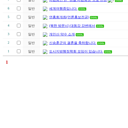
일반
사법공안 은 "경찰.사법행정"으로 변경
1
일반
세계여행중입니다.
6
일반
연홍회개최(언론홍보전공)
5
일반
(북한 방문시) 대동강 강변에서
4
일반
개인산 약수 소개
3
일반
신송훈군의 결혼을 축하합니다.
2
일반
도시지방행정학회 모임이 있습니다.
1
1