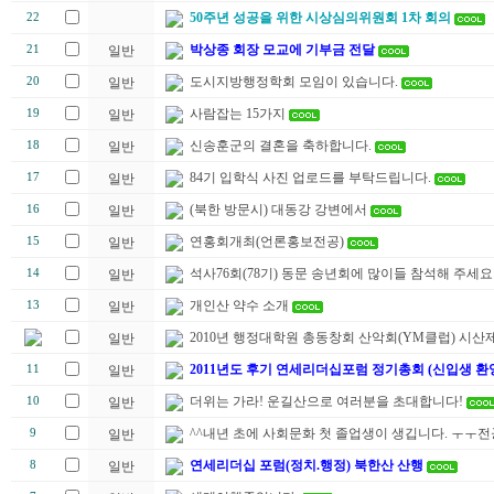
50주년 성공을 위한 시상심의위원회 1차 회의
22
박상종 회장 모교에 기부금 전달
21
일반
도시지방행정학회 모임이 있습니다.
20
일반
사람잡는 15가지
19
일반
신송훈군의 결혼을 축하합니다.
18
일반
84기 입학식 사진 업로드를 부탁드립니다.
17
일반
(북한 방문시) 대동강 강변에서
16
일반
연홍회개최(언론홍보전공)
15
일반
석사76회(78기) 동문 송년회에 많이들 참석해 주세요
14
일반
개인산 약수 소개
13
일반
2010년 행정대학원 총동창회 산악회(YM클럽) 시산제
일반
2011년도 후기 연세리더십포럼 정기총회 (신입생 환
11
일반
더위는 가라! 운길산으로 여러분을 초대합니다!
10
일반
^^내년 초에 사회문화 첫 졸업생이 생깁니다. ㅜㅜ
9
일반
연세리더십 포럼(정치.행정) 북한산 산행
8
일반