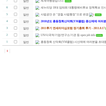
세계여행중입니다.
7
일반
새누리당 18대 임태희 대통령예비후보 정책특보 인
6
일반
사법공안 은 "경찰.사법행정"으로 변경
5
일반
1
2010년도 총동창회산악회(YM클럽) 종산제에 여러
4
일반
2011후기 연세리더십포럼 정기총회 후기 - 2011.8.17
3
일반
UN/다국적/기업/연구소/기관 등 open job info
2
일반
총동창회 산악회(YM클럽) 시산제에 여러분을 초대합
1
일반
1