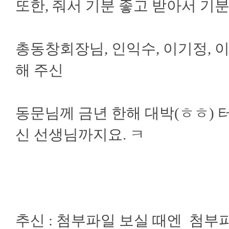
또한, 줘서 기분 좋고 받아서 기
총동창회장님, 인익수, 이기정, 이
해 주신
동문님께 금년 한해 대박(ㅎㅎ) 터
신 선생님까지요. ㅋ
추신 : 첨부파일 보실 때엔 첨부