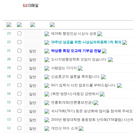
제18회 행정인상 시상식 성료
23
50주년 성공을 위한 시상심의위원회 1차 회의
22
박상종 회장 모교에 기부금 전달
21
일반
도시지방행정학회 모임이 있습니다.
20
일반
사람잡는 15가지
19
일반
신송훈군의 결혼을 축하합니다.
18
일반
84기 입학식 사진 업로드를 부탁드립니다.
17
일반
(북한 방문시) 대동강 강변에서
16
일반
연홍회개최(언론홍보전공)
15
일반
석사76회(78기) 동문 송년회에 많이들 참석해 주세요
14
일반
2010년 행정대학원 총동창회 산악회(YM클럽) 시산제
13
일반
개인산 약수 소개
12
일반