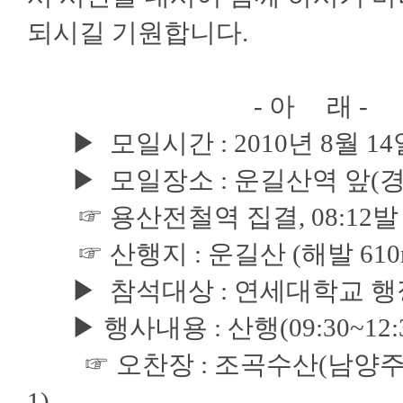
되시길 기원합니다.
- 아 래 -
▶ 모일시간 : 2010년 8월 14일(
▶ 모일장소 : 운길산역 앞(경
☞ 용산전철역 집결, 08:12발
☞ 산행지 : 운길산 (해발 610m
▶ 참석대상 : 연세대학교 행정
▶ 행사내용 : 산행(09:30~12:30)
☞ 오찬장 : 조곡수산(남양주시 조안
1)