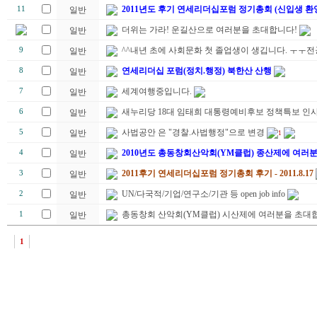
2011년도 후기 연세리더십포럼 정기총회 (신입생 환
11
일반
더위는 가라! 운길산으로 여러분을 초대합니다!
일반
^^내년 초에 사회문화 첫 졸업생이 생깁니다. ㅜㅜ
9
일반
연세리더십 포럼(정치.행정) 북한산 산행
8
일반
세계여행중입니다.
7
일반
새누리당 18대 임태희 대통령예비후보 정책특보 인
6
일반
사법공안 은 "경찰.사법행정"으로 변경
5
일반
1
2010년도 총동창회산악회(YM클럽) 종산제에 여러
4
일반
2011후기 연세리더십포럼 정기총회 후기 - 2011.8.17
3
일반
UN/다국적/기업/연구소/기관 등 open job info
2
일반
총동창회 산악회(YM클럽) 시산제에 여러분을 초대합
1
일반
1