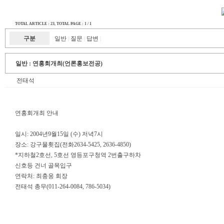
TOTAL ARTICLE : 23
, TOTAL PAGE : 1 / 1
구분
일반
질문
답변
|
|
|
일반 :
연홍회개최(언론홍보전공)
전태석
연홍회개최 안내
일시: 2004년9월15일 (수) 저녁7시
장소: 강구물횟집(전화2634-5425, 2636-4850)
*지하철2호선, 5호선 영등포구청역 2번출구하차
신호등 건너 골목입구
연락처: 최충웅 회장
전태석 총무(011-264-0084, 786-5034)