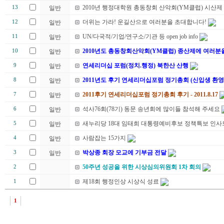
2010년 행정대학원 총동창회 산악회(YM클럽) 시산제
13
일반
더위는 가라! 운길산으로 여러분을 초대합니다!
12
일반
UN/다국적/기업/연구소/기관 등 open job info
11
일반
2010년도 총동창회산악회(YM클럽) 종산제에 여러분
10
일반
연세리더십 포럼(정치.행정) 북한산 산행
9
일반
2011년도 후기 연세리더십포럼 정기총회 (신입생 환영
8
일반
2011후기 연세리더십포럼 정기총회 후기 - 2011.8.17
7
일반
석사76회(78기) 동문 송년회에 많이들 참석해 주세요
6
일반
새누리당 18대 임태희 대통령예비후보 정책특보 인사
5
일반
사람잡는 15가지
4
일반
박상종 회장 모교에 기부금 전달
3
일반
50주년 성공을 위한 시상심의위원회 1차 회의
2
제18회 행정인상 시상식 성료
1
1