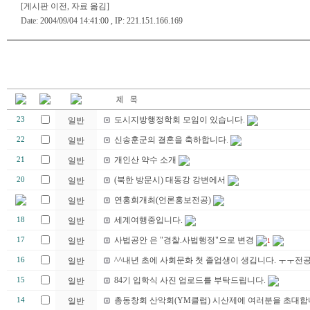
[게시판 이전, 자료 옮김]
Date: 2004/09/04 14:41:00 , IP: 221.151.166.169
도시지방행정학회 모임이 있습니다.
23
일반
신송훈군의 결혼을 축하합니다.
22
일반
개인산 약수 소개
21
일반
(북한 방문시) 대동강 강변에서
20
일반
연홍회개최(언론홍보전공)
일반
세계여행중입니다.
18
일반
사법공안 은 "경찰.사법행정"으로 변경
17
일반
1
^^내년 초에 사회문화 첫 졸업생이 생깁니다. ㅜㅜ전
16
일반
84기 입학식 사진 업로드를 부탁드립니다.
15
일반
총동창회 산악회(YM클럽) 시산제에 여러분을 초대합니
14
일반