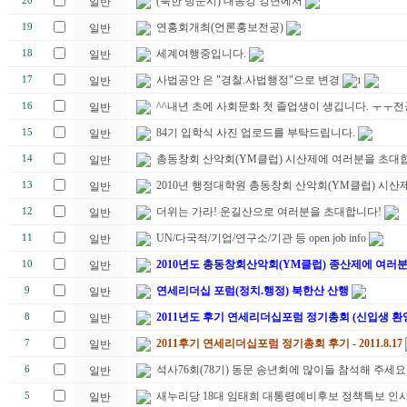
(북한 방문시) 대동강 강변에서
20
일반
연홍회개최(언론홍보전공)
19
일반
세계여행중입니다.
18
일반
사법공안 은 "경찰.사법행정"으로 변경
17
일반
1
^^내년 초에 사회문화 첫 졸업생이 생깁니다. ㅜㅜ
16
일반
84기 입학식 사진 업로드를 부탁드립니다.
15
일반
총동창회 산악회(YM클럽) 시산제에 여러분을 초대합
14
일반
2010년 행정대학원 총동창회 산악회(YM클럽) 시산제
13
일반
더위는 가라! 운길산으로 여러분을 초대합니다!
12
일반
UN/다국적/기업/연구소/기관 등 open job info
11
일반
2010년도 총동창회산악회(YM클럽) 종산제에 여러
10
일반
연세리더십 포럼(정치.행정) 북한산 산행
9
일반
2011년도 후기 연세리더십포럼 정기총회 (신입생 환
8
일반
2011후기 연세리더십포럼 정기총회 후기 - 2011.8.17
7
일반
석사76회(78기) 동문 송년회에 많이들 참석해 주세요
6
일반
새누리당 18대 임태희 대통령예비후보 정책특보 인
5
일반