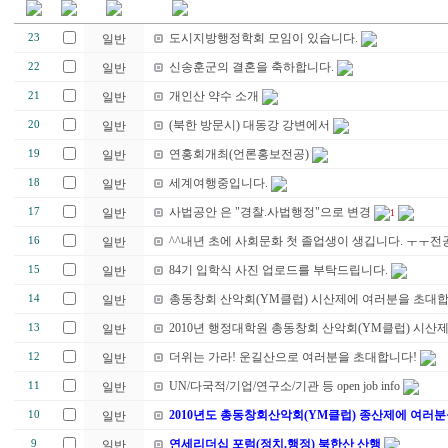
도시지방행정학회 모임이 있습니다.
23
일반
신송훈군의 결혼을 축하합니다.
22
일반
개인산 약수 소개
21
일반
(북한 방문시) 대동강 강변에서
20
일반
연홍회개최(언론홍보전공)
19
일반
세계여행중입니다.
18
일반
사법공안 은 "경찰.사법행정"으로 변경
17
일반
1
^^내년 초에 사회문화 첫 졸업생이 생깁니다. ㅜㅜ
16
일반
84기 입학식 사진 업로드를 부탁드립니다.
15
일반
총동창회 산악회(YM클럽) 시산제에 여러분을 초대합니
14
일반
2010년 행정대학원 총동창회 산악회(YM클럽) 시산제
13
일반
더위는 가라! 운길산으로 여러분을 초대합니다!
12
일반
UN/다국적/기업/연구소/기관 등 open job info
11
일반
2010년도 총동창회산악회(YM클럽) 종산제에 여러분
10
일반
연세리더십 포럼(정치.행정) 북한산 산행
9
일반